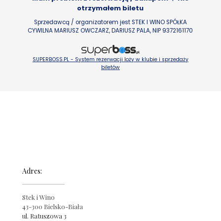
otrzymałem biletu
Sprzedawcą / organizatorem jest STEK I WINO SPÓŁKA
CYWILNA MARIUSZ OWCZARZ, DARIUSZ PALA, NIP 9372161170
SUPERBOSS.PL - System rezerwacji loży w klubie i sprzedaży
biletów
Adres:
Stek i Wino
43-300 Bielsko-Biała
ul. Ratuszowa 3