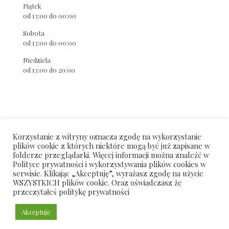
Piątek
od 13:00 do 00:00
Sobota
od 13:00 do 00:00
Niedziela
od 13:00 do 20:00
Korzystanie z witryny oznacza zgodę na wykorzystanie
plików cookie z których niektóre mogą być już zapisane w
folderze przeglądarki. Więcej informacji można znaleźć w
Polityce prywatności i wykorzystywania plików cookies w
serwisie. Klikając „Akceptuję”, wyrażasz zgodę na użycie
WSZYSTKICH plików cookie. Oraz oświadczasz że
stekiwino.pl / steak and wine
przeczytałeś
politykę prywatności
all rights reserved 2022
Akceptuje