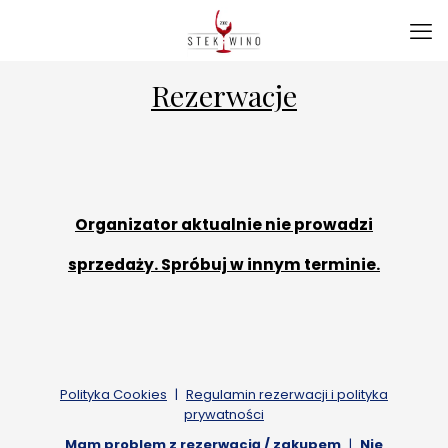
Rezerwacje
Organizator aktualnie nie prowadzi
sprzedaży. Spróbuj w innym terminie.
Polityka Cookies
|
Regulamin rezerwacji i polityka
prywatności
Mam problem z rezerwacją / zakupem
|
Nie